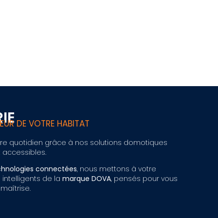
IE
CŒUR DE VOTRE HABITAT
tre quotidien grâce à nos solutions domotiques
t accessibles.
chnologies connectées
, nous mettons à votre
 intelligents de la
marque DOVA
, pensés pour vous
 maîtrise.