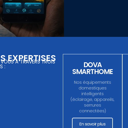
S EXPERTISES
 VOUS À TRAVERS TROIS
DOVA
 :
SMARTHOME
Nos équipements
domestiques
intelligents
(éclairage, appareils,
serrures
connectées)
En savoir plus