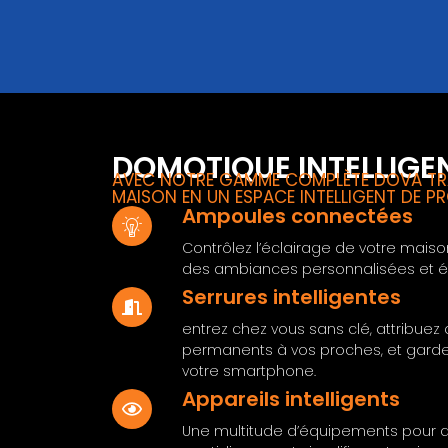
DOMOTIQUE INTELLIGE
AVEC NOTRE GAMME COMPLÈTE DOVA T
MAISON EN UN ESPACE INTELLIGENT DE P
Ampoules connectées
Contrôlez l’éclairage de votre mai
des ambiances personnalisées et é
Serrures intelligentes
entrez chez vous sans clé, attribue
permanents à vos proches, et gardez
votre smartphone.
Appareils intelligents
Une multitude d’équipements pour 