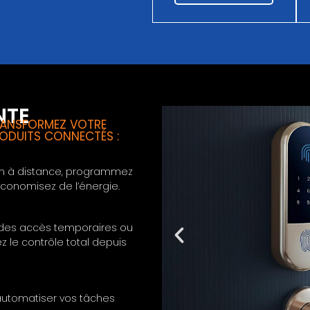
NTE
RANSFORMEZ VOTRE
RODUITS CONNECTÉS :
son à distance, programmez
conomisez de l’énergie.
z des accès temporaires ou
 le contrôle total depuis
automatiser vos tâches