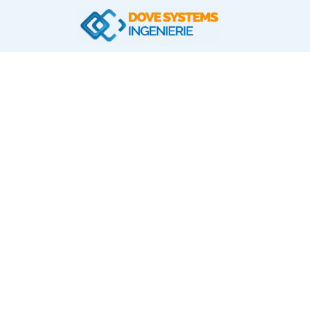
L’I
D
grâce