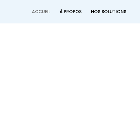
ACCUEIL
À PROPOS
NOS SOLUTIONS
NTELLIGENCE AU 
E VOTRE QUOTIDI
Transformez votre maison en un espace intelligen
 à notre gamme complète de produits connecté